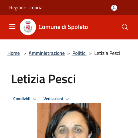
Salta al contenuto principale
Regione Umbria
Comune di Spoleto
Home
>
Amministrazione
>
Politici
>
Letizia Pesci
Letizia Pesci
Condividi
Vedi azioni