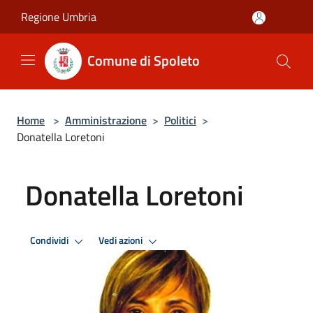
Salta al contenuto principale
Regione Umbria
Comune di Spoleto
Home
>
Amministrazione
>
Politici
>
Donatella Loretoni
Donatella Loretoni
Condividi
Vedi azioni