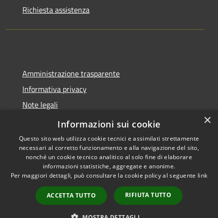
Richiesta assistenza
Amministrazione trasparente
Informativa privacy
Note legali
×
Dichiarazione di accessibilità
Informazioni sui cookie
Questo sito web utilizza cookie tecnici e assimilati strettamente
necessari al corretto funzionamento e alla navigazione del sito,
nonché un cookie tecnico analitico al solo fine di elaborare
informazioni statistiche, aggregate e anonime.
RSS
Copyright © 2026 • Comune di
Per maggiori dettagli, può consultare la cookie policy al seguente
link
Accessibilità
Spoleto • Powered by
Privacy
Municipium
Accesso
•
RIFIUTA TUTTO
ACCETTA TUTTO
Cookie
redazione
Mappa del sito
MOSTRA DETTAGLI