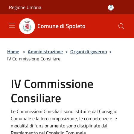
Salta al contenuto principale
Regione Umbria
Comune di Spoleto
Home
>
Amministrazione
>
Organi di governo
>
IV Commissione Consiliare
IV Commissione
Consiliare
Le Commissioni Consiliari sono istituite dal Consiglio
Comunale e la loro composizione, le competenze e le
modalità di funzionamento sono disciplinate dal
Regolamento del Consiglio Comunale.