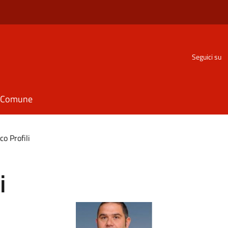
Seguici su
il Comune
o Profili
i