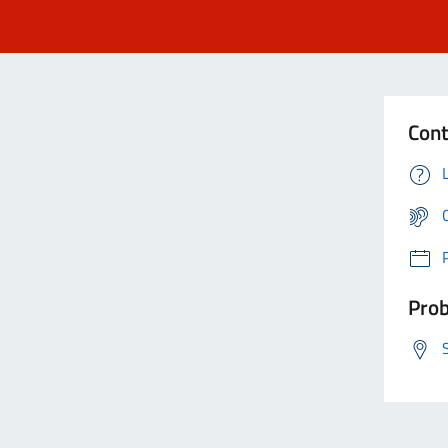
Cont
Prob