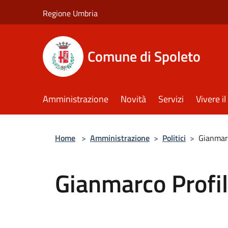
Salta al contenuto principale
Regione Umbria
Comune di Spoleto
Amministrazione
Novità
Servizi
Vivere 
Home
>
Amministrazione
>
Politici
>
Gianmarc
Gianmarco Profil