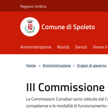
Salta al contenuto principale
Regione Umbria
Comune di Spoleto
Amministrazione
Novità
Servizi
Vivere 
Home
>
Amministrazione
>
Organi di governo
III Commissione 
Le Commissioni Consiliari sono istituite dal 
competenze e le modalità di funzionamento s