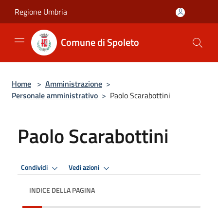
Salta al contenuto principale
Regione Umbria
Comune di Spoleto
Home
>
Amministrazione
>
Personale amministrativo
>
Paolo Scarabottini
Paolo Scarabottini
Condividi
Vedi azioni
INDICE DELLA PAGINA