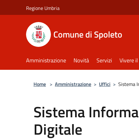
Salta al contenuto principale
Regione Umbria
Comune di Spoleto
Amministrazione
Novità
Servizi
Vivere 
Home
>
Amministrazione
>
Uffici
>
Sistema I
Sistema Informat
Digitale