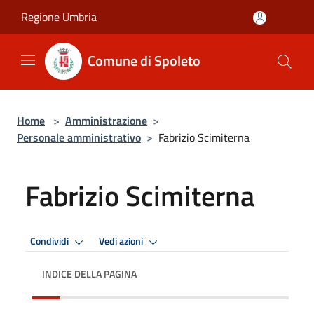
Salta al contenuto principale
Regione Umbria
Comune di Spoleto
Home
>
Amministrazione
>
Personale amministrativo
>
Fabrizio Scimiterna
Fabrizio Scimiterna
Condividi
Vedi azioni
INDICE DELLA PAGINA