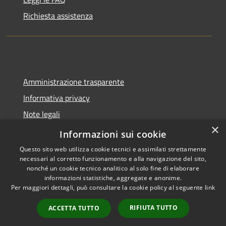
Richiesta assistenza
Amministrazione trasparente
Informativa privacy
Note legali
×
Dichiarazione di accessibilità
Informazioni sui cookie
Questo sito web utilizza cookie tecnici e assimilati strettamente
necessari al corretto funzionamento e alla navigazione del sito,
nonché un cookie tecnico analitico al solo fine di elaborare
informazioni statistiche, aggregate e anonime.
RSS
Copyright © 2026 • Comune di
Per maggiori dettagli, può consultare la cookie policy al seguente
link
Accessibilità
Spoleto • Powered by
Privacy
Municipium
Accesso
•
RIFIUTA TUTTO
ACCETTA TUTTO
Cookie
redazione