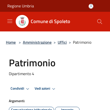
Salta al contenuto principale
Regione Umbria
Comune di Spoleto
Home
>
Amministrazione
>
Uffici
>
Patrimonio
Patrimonio
Dipartimento 4
Condividi
Vedi azioni
Argomenti:
Comunicazione istituzionale
Imposte