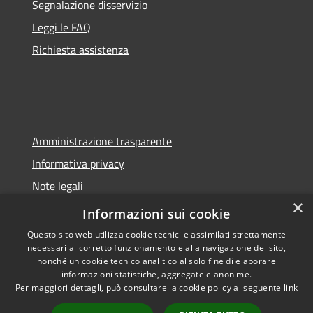
Segnalazione disservizio
Leggi le FAQ
Richiesta assistenza
Amministrazione trasparente
Informativa privacy
Note legali
×
Dichiarazione di accessibilità
Informazioni sui cookie
Questo sito web utilizza cookie tecnici e assimilati strettamente
necessari al corretto funzionamento e alla navigazione del sito,
nonché un cookie tecnico analitico al solo fine di elaborare
informazioni statistiche, aggregate e anonime.
RSS
Copyright © 2026 • Comune di
Per maggiori dettagli, può consultare la cookie policy al seguente
link
Accessibilità
Spoleto • Powered by
Privacy
Municipium
Accesso
•