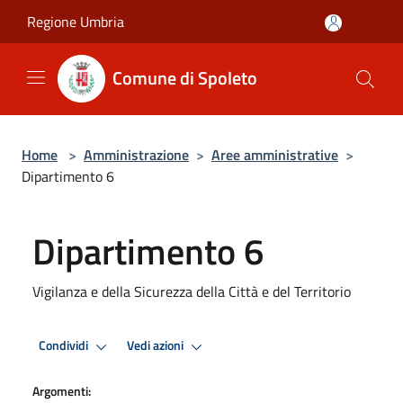
Salta al contenuto principale
Regione Umbria
Comune di Spoleto
Home
>
Amministrazione
>
Aree amministrative
>
Dipartimento 6
Dipartimento 6
Vigilanza e della Sicurezza della Città e del Territorio
Condividi
Vedi azioni
Argomenti: