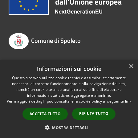
Comune di Spoleto
×
SEGUICI SU
Informazioni sui cookie
Questo sito web utilizza cookie tecnici e assimilati strettamente
Facebook
Youtube
Instagram
Whatsapp
necessari al corretto funzionamento e alla navigazione del sito,
nonché un cookie tecnico analitico al solo fine di elaborare
informazioni statistiche, aggregate e anonime.
Per maggiori dettagli, può consultare la cookie policy al seguente
link
Amministrazione
RIFIUTA TUTTO
ACCETTA TUTTO
Organi di Governo
MOSTRA DETTAGLI
Aree Amministrative