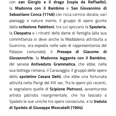
con
san Giorgio e il drago (copia da Raffaello)
;
la
Madonna con il Bambino
e
San Giovannino di
Sebastiano Conca (1746)
con ricca cornice dorata; vari
paesaggi e nature morte; il gruppo di opere giunte
dalla
collezione Palettoni
, tra cui spiccano la
Spezieria
,
la
Cleopatra
e i ritratti delle dame di famiglia (alla sua
committenza si deve anche la Maddalena attribuita a
Guercino, ora esposta nelle sale di rappresentanza del
Palazzo comunale); il
Presepe di Giacomo di
Giovannofrio
; la
Madonna leggente con il Bambino
,
del senese
Antiveduto Grammatica
, che ebbe, nella
sua bottega romana, il Caravaggio; il gruppo delle opere
dello
spoletino Cesare Detti
, che ebbe una fortunata
attività nella Parigi del XIX sec. Tra le opere più recenti,
si segnalano quelle di
Scipione Pistrucci
, avventuroso
artista patriota risorgimentale, che ha lasciato a
Spoleto le sue uniche tre opere conosciute, e la
Veduta
di Spoleto di Giuseppe Moscatelli (1904)
.