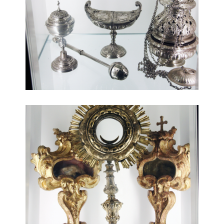
beni ecclesiastici 4