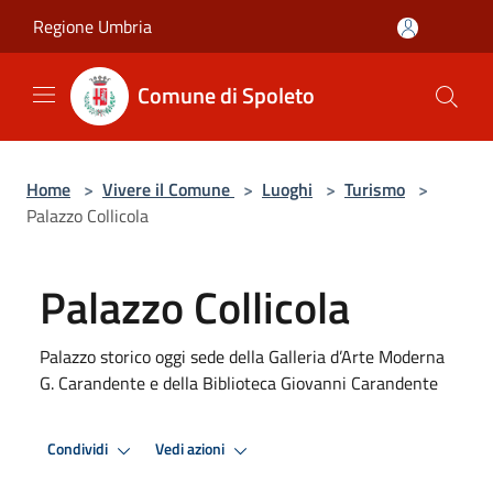
Salta al contenuto principale
Regione Umbria
Comune di Spoleto
Home
>
Vivere il Comune
>
Luoghi
>
Turismo
>
Palazzo Collicola
Palazzo Collicola
Palazzo storico oggi sede della Galleria d’Arte Moderna
G. Carandente e della Biblioteca Giovanni Carandente
Condividi
Vedi azioni