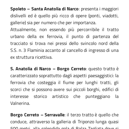
Spoleto – Santa Anatolia di Narco
: presenta i maggiori
dislivelli ed è quello più ricco di opere (ponti, viadotti,
gallerie) sia per numero che per importanza.
Attualmente, non essendo più percorribile il tratto
urbano della ex ferrovia, il punto di partenza del
tracciato si trova nei pressi dello svincolo nord della
S.S. n. 3 Flaminia accanto al cancello di ingresso di una
ex struttura ricettiva.
S. Anatolia di Narco – Borgo Cerreto
: questo tratto è
caratterizzato soprattutto dagli aspetti paesaggistici: la
ferrovia che costeggia il fiume per lunghi tratti, gli
scorci che si possono avere sui piccoli borghi, edifici di
interesse storico artistico che punteggiano la
Valnerina.
Borgo Cerreto – Serravalle
: il terzo tratto è quello che
conduce, attraverso la galleria di Triponzo lunga quasi
500 metri, alla splendida gola di Balza Tagliata dove si