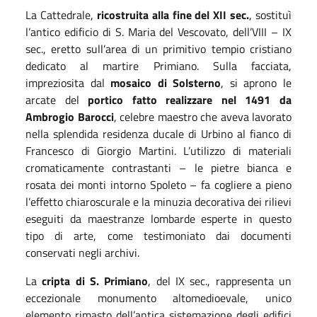
La Cattedrale,
ricostruita alla fine del XII sec.
, sostituì
l’antico edificio di S. Maria del Vescovato, dell’VIII – IX
sec., eretto sull’area di un primitivo tempio cristiano
dedicato al martire Primiano. Sulla facciata,
impreziosita dal
mosaico di Solsterno
, si aprono le
arcate del
portico fatto realizzare nel 1491 da
Ambrogio Barocci
, celebre maestro che aveva lavorato
nella splendida residenza ducale di Urbino al fianco di
Francesco di Giorgio Martini. L’utilizzo di materiali
cromaticamente contrastanti – le pietre bianca e
rosata dei monti intorno Spoleto – fa cogliere a pieno
l’effetto chiaroscurale e la minuzia decorativa dei rilievi
eseguiti da maestranze lombarde esperte in questo
tipo di arte, come testimoniato dai documenti
conservati negli archivi.
La
cripta di S. Primiano
, del IX sec., rappresenta un
eccezionale monumento altomedioevale, unico
elemento rimasto dell’antica sistemazione degli edifici