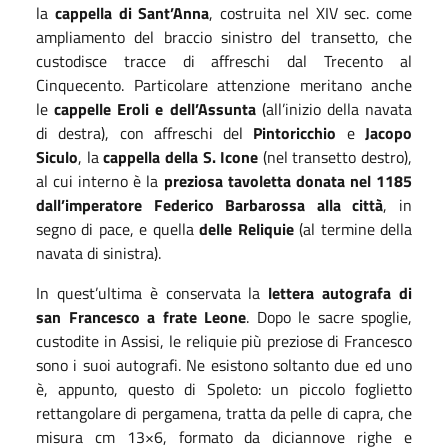
la
cappella di Sant’Anna
, costruita nel XIV sec. come
ampliamento del braccio sinistro del transetto, che
custodisce tracce di affreschi dal Trecento al
Cinquecento. Particolare attenzione meritano anche
le
cappelle Eroli e dell’Assunta
(all’inizio della navata
di destra), con affreschi del
Pintoricchio
e
Jacopo
Siculo
, la
cappella della S. Icone
(nel transetto destro),
al cui interno è la
preziosa tavoletta donata nel 1185
dall’imperatore Federico Barbarossa alla città
, in
segno di pace, e quella
delle Reliquie
(al termine della
navata di sinistra).
In quest’ultima è conservata la
lettera autografa di
san Francesco a frate Leone
. Dopo le sacre spoglie,
custodite in Assisi, le reliquie più preziose di Francesco
sono i suoi autografi. Ne esistono soltanto due ed uno
è, appunto, questo di Spoleto: un piccolo foglietto
rettangolare di pergamena, tratta da pelle di capra, che
misura cm 13×6, formato da diciannove righe e