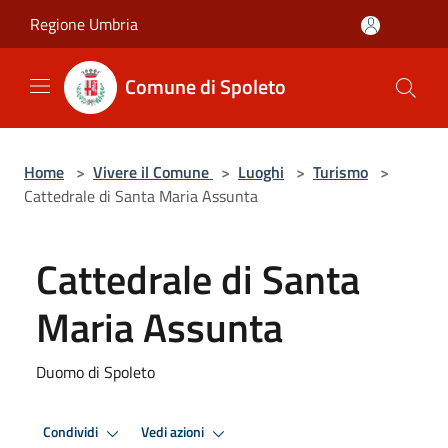
Salta al contenuto principale
Regione Umbria
Comune di Spoleto
Home
>
Vivere il Comune
>
Luoghi
>
Turismo
>
Cattedrale di Santa Maria Assunta
Cattedrale di Santa
Maria Assunta
Duomo di Spoleto
Condividi
Vedi azioni