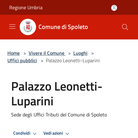
Salta al contenuto principale
Regione Umbria
Comune di Spoleto
Home
>
Vivere il Comune
>
Luoghi
>
Uffici pubblici
>
Palazzo Leonetti-Luparini
Palazzo Leonetti-
Luparini
Sede degli Uffici Tributi del Comune di Spoleto
Condividi
Vedi azioni