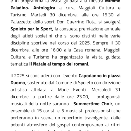
è in programma la visita guidata alla mostra
Mimmo
Paladino. Antologica
a cura Maggioli Cultura e
Turismo. Martedì 30 dicembre, alle ore 15.30 al
Palazzetto dello sport
Don Guerrino Rota,
si svolgerà
S
poleto per lo Sport
,
la consueta
premiazione
annuale
degli atleti spoletini
che si sono distinti nelle varie
discipline sportive nel corso del 2025. Sempre il 30
dicembre, alle ore 16.00 alla Casa romana, Maggioli
Cultura e Turismo ha organizzato la visita guidata
tematica
Il Natale al tempo dei romani
.
Il 2025 si concluderà con l’evento
Capodanno in piazza
Duomo
, sostenuto dal Comune di Spoleto con direzione
artistica affidata a Made Eventi.
Mercoledì 31
dicembre, a partire dalle ore 23.00, i protagonisti
musicali della notte saranno i
Summertime Choir
, un
ensemble di 15 coristi e 5 musicisti professionisti che
porteranno in scena un repertorio travolgente, dalle
potenti atmosfere del gospel contemporaneo ai ritmi