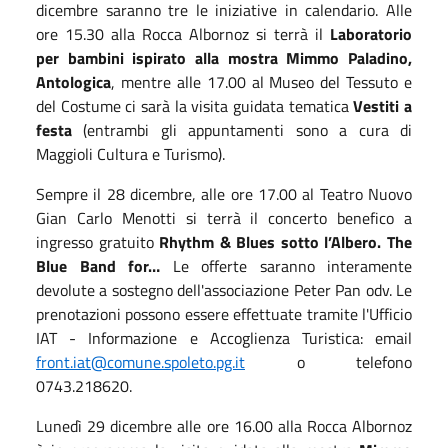
dicembre saranno tre le iniziative in calendario. Alle
ore 15.30 alla
Rocca Albornoz si terrà il
Laboratorio
per bambini ispirato alla
mostra Mimmo Paladino,
Antologica
,
mentre
alle 17.00
al Museo del Tessuto e
del Costume
ci sarà la visita guidata tematica
Vestiti a
festa
(entrambi gli appuntamenti sono a cura di
Maggioli Cultura e Turismo).
Sempre il 28 dicembre, alle
ore 17.00 al Teatro Nuovo
Gian Carlo Menotti si terrà il concerto benefico a
ingresso gratuito
Rhythm & Blues sotto l’Albero. The
Blue Band for…
Le offerte saranno interamente
devolute a sostegno dell'associazione Peter Pan odv. Le
prenotazioni possono essere effettuate tramite l'Ufficio
IAT - Informazione e Accoglienza Turistica: email
front.iat@comune.spoleto.pg.it
o telefono
0743.218620.
Luned
ì
29 dicembre
alle
ore 16.00 alla Rocca Albornoz