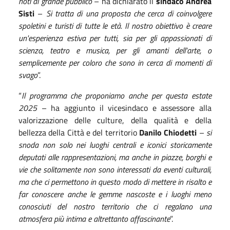
noti al grande pubblico
– ha dichiarato il
sindaco Andrea
Sisti
–
Si tratta di una proposta che cerca di coinvolgere
spoletini e turisti di tutte le età.
Il nostro obiettivo è creare
un'esperienza estiva per tutti, sia per gli appassionati di
scienza, teatro e musica, per gli amanti dell'arte, o
semplicemente per coloro che sono in cerca di momenti di
svago
”.
“
Il programma che proponiamo anche per questa estate
2025
– ha aggiunto il vicesindaco e assessore alla
valorizzazione delle culture, della qualità e della
bellezza della Città e del territorio
Danilo Chiodetti
–
si
snoda non solo nei luoghi centrali e iconici storicamente
deputati alle rappresentazioni, ma anche in piazze, borghi e
vie che solitamente non sono interessati da eventi culturali,
ma che ci permettono in questo modo di mettere in risalto e
far conoscere anche le gemme nascoste e i luoghi meno
conosciuti del nostro territorio che ci regalano una
atmosfera più intima e altrettanto affascinante
”
.