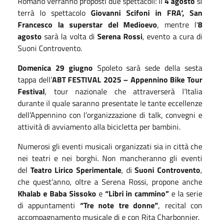
Romano verranno proposti due spettacoli: il
4 agosto
si
terrà lo spettacolo
Giovanni Scifoni in FRA’, San
Francesco la superstar del Medioevo
, mentre l'
8
agosto
sarà la volta di
Serena Rossi
, evento a cura di
Suoni Controvento.
Domenica 29 giugno
Spoleto sarà sede della sesta
tappa dell’
ABT FESTIVAL 2025 – Appennino Bike Tour
Festival
, tour nazionale che attraverserà l’Italia
durante il quale saranno presentate le tante eccellenze
dell’Appennino con l’organizzazione di talk, convegni e
attività di avviamento alla bicicletta per bambini.
Numerosi gli eventi musicali organizzati sia in città che
nei teatri e nei borghi. Non mancheranno gli eventi
del
Teatro Lirico Sperimentale
, di
Suoni Controvento
,
che quest’anno, oltre a Serena Rossi, propone anche
Khalab e Baba Sissoko
e
“Libri in cammino”
e la serie
di appuntamenti
“Tre note tre donne”
, recital con
accompagnamento musicale di e con Rita Charbonnier.