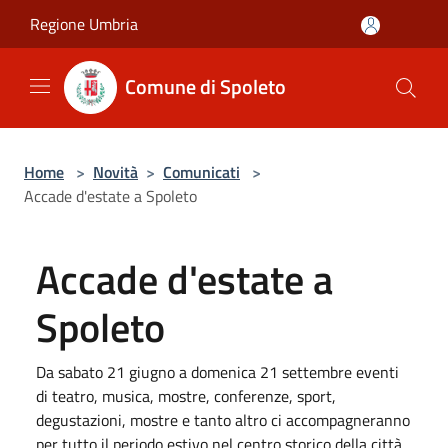
Salta al contenuto principale
Regione Umbria
Comune di Spoleto
Home
>
Novità
>
Comunicati
>
Accade d'estate a Spoleto
Accade d'estate a
Spoleto
Da sabato 21 giugno a domenica 21 settembre eventi
di teatro, musica, mostre, conferenze, sport,
degustazioni, mostre e tanto altro ci accompagneranno
per tutto il periodo estivo nel centro storico della città