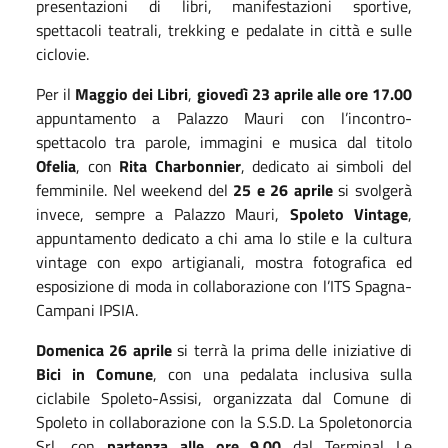
presentazioni di libri, manifestazioni sportive,
spettacoli teatrali, trekking e pedalate in città e sulle
ciclovie.
Per il
Maggio dei Libri
,
giovedì 23 aprile alle ore 17.00
appuntamento a Palazzo Mauri con l’incontro-
spettacolo tra parole, immagini e musica dal titolo
Ofelia
, con
Rita Charbonnier
, dedicato ai simboli del
femminile.
N
el weekend del
25 e 26 aprile
si svolgerà
invece
, sempre a Palazzo Mauri,
Spoleto Vintage
,
appuntamento dedicato a chi ama lo stile e la cultura
vintage
con
expo artigian
al
i, mostra fotografica
ed
esposizione di moda in collaborazione con l’ITS Spagna-
Campani IPSIA.
Domenica 26 aprile
si terrà la prima delle iniziative di
Bici in Comune
, con una pedalata inclusiva sulla
ciclabile Spoleto-Assisi
,
organizzata dal Comune di
Spoleto in collaborazione con la
S.S.D. La
Spoleto
n
orcia
S
rl,
con
partenza alle
ore 9.00
dal Terminal Le