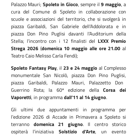
Palazzo Mauri;
Spoleto in Gioco
, sempre il
9 maggio
,
a
cura del Comune di Spoleto in collaborazione con
scuole e associazioni del territorio,
che si svolgerà
in
p
iazza Garibaldi, San Gabriele dell’Addolorata e
in
piazza
Don Pino Puglisi davanti
l’
Auditorium della
Stella;
l’incontro con i 12 finalisti del
LXXX Premio
Strega 2026
(
domenica
10 maggio
alle
ore 21.00
al
Teatro Caio Melisso Carla Fendi
);
Spoleto Fantasy Play
,
il
23
e
24 maggio
al Complesso
monumentale S
an
Nicolò, p
iazza
Don Pino Puglisi
,
piazza Garibaldi, Palazzo Mauri,
Palazzetto Don
Guerrino Rota;
la
60
ª
edizione della
Corsa dei
Vaporet
ti
,
in programma
dal
l’
11
al
14 giugno
.
Gli ultimi due appuntamenti in programma per
l’edizione 2026 di Accade in Primavera a Spoleto si
terranno
domenica 21 giugno
. Il centro storico
ospiterà
l’iniziativa
Solstizio d’Arte
,
un evento