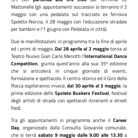
Mattonelle
(gli appuntamenti successivi si terranno il
2
maggio
con una p
edalata sul tracciato ex ferrovia
Spoleto-Norcia,
il 28 maggio con l’educazione stradale
per bambini e l’
1 giugno
con Pedalata in città).
Due le manifestazioni in programma tra la fine di aprile
ed i primi di maggio.
Dal 28 aprile al 2 maggio
torna al
Teatro Nuovo Gian Carlo Menotti l’
International Dance
Competition
, giunta quest’anno alla sua 35
ª
edizione
che si articolerà in cinque giornate di eventi,
formazione e spettacolo. Il centro storico ed il Giro della
Rocca ospiteranno invece,
dal 30 aprile al 3 maggio
, la
prima edizione dello
Spoleto Buskers Festival
,
f
estival
degli artisti di strada con spettacoli itineranti e street
food.
Tra gli appuntamenti in programma anche il
Career
Day
, organizzato dalla Consulta Giovanile comunale,
che si terrà
sabato 9 maggio dalle 9.00 alle 13.30
a