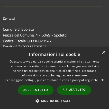
Contatti
Comune di Spoleto
Piazza del Comune, 1 - 6049 - Spoleto
Codice Fiscale: 00316820547
Partita IVA: 00315600544
×
IBAN: IT 11 C 03440 21800 000000012038
Informazioni sui cookie
Questo sito web utilizza cookie tecnici e assimilati strettamente
PEC:
comune.spoleto@postacert.umbria.it
necessari al corretto funzionamento e alla navigazione del sito,
Centralino Unico: 0743 2181
nonché un cookie tecnico analitico al solo fine di elaborare
informazioni statistiche, aggregate e anonime.
Per maggiori dettagli, può consultare la cookie policy al seguente
link
RIFIUTA TUTTO
ACCETTA TUTTO
Prenotazione appuntamento
MOSTRA DETTAGLI
Segnalazione disservizio