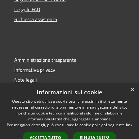
Leggi le FAQ
Richiesta assistenza
Amministrazione trasparente
Informativa privacy
Note legali
×
Dichiarazione di accessibilità
Informazioni sui cookie
Questo sito web utilizza cookie tecnici e assimilati strettamente
necessari al corretto funzionamento e alla navigazione del sito,
nonché un cookie tecnico analitico al solo fine di elaborare
informazioni statistiche, aggregate e anonime.
RSS
Copyright © 2026 • Comune di
Per maggiori dettagli, può consultare la cookie policy al seguente
link
Accessibilità
Spoleto • Powered by
Privacy
Municipium
Accesso
•
RIFIUTA TUTTO
ACCETTA TUTTO