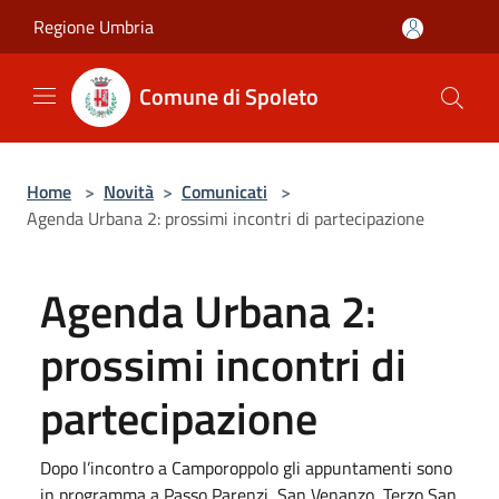
Salta al contenuto principale
Regione Umbria
Comune di Spoleto
Home
>
Novità
>
Comunicati
>
Agenda Urbana 2: prossimi incontri di partecipazione
Agenda Urbana 2:
prossimi incontri di
partecipazione
Dopo l’incontro a Camporoppolo gli appuntamenti sono
in programma a Passo Parenzi, San Venanzo, Terzo San