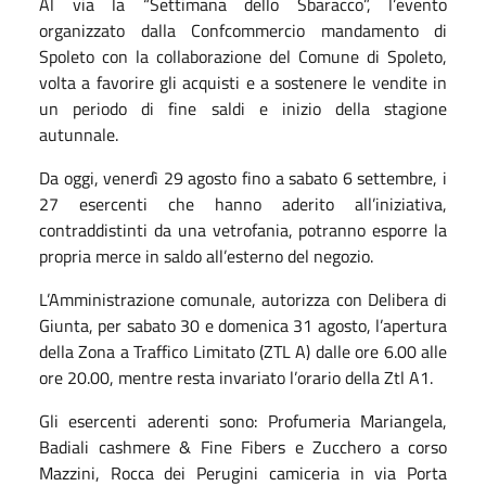
Al via la “Settimana dello Sbaracco”, l’evento
organizzato dalla Confcommercio mandamento di
Spoleto con la collaborazione del Comune di Spoleto,
volta a favorire gli acquisti e a sostenere le vendite in
un periodo di fine saldi e inizio della stagione
autunnale.
Da oggi,
venerdì 29 agosto fino a sabato 6 settembre
, i
27 esercenti che hanno aderito all’iniziativa,
contraddistinti da una vetrofania, potranno esporre la
propria merce in saldo all’esterno del negozio.
L’Amministrazione comunale, autorizza con Delibera di
Giunta, per s
abato
30
e domenica 3
1
agosto,
l’apertura
del
la
Zona a Traffico Limitato (ZTL
A
)
dalle ore
6.00 alle
ore
20.00, mentre resta invariato l’orario della
Ztl
A1.
Gli esercenti aderenti sono: Profumeria Mariangela,
Badiali cashmere & Fine Fibers e Zucchero a corso
Mazzini, Rocca dei Perugini camiceria in via Porta