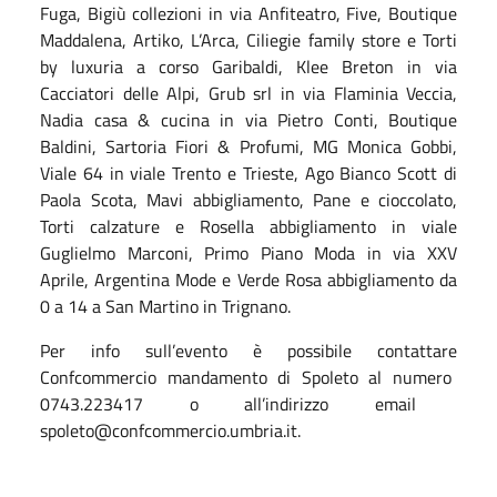
Fuga, Bigiù collezioni in via Anfiteatro, Five, Boutique
Maddalena, Artiko, L’Arca, Ciliegie family store
e
Torti
by luxuria
a corso Garibaldi,
Klee Breton
in v
ia
Cacciatori delle Alpi, Grub srl
in via Flaminia Veccia,
Nadia casa & cucina
in via Pietro Conti,
Boutique
Baldini, Sartoria Fiori & Profumi, MG Monica Gobbi,
Viale 64
in viale Trento e Trieste,
Ago Bianco Scott di
Paola Scota,
Mavi abbigliamento, Pane e cioccolato,
Torti calzature
e
Rosella abbigliamento
in viale
Guglielmo Marconi,
Primo Piano Moda
in via
XXV
Aprile, Argentina Mode
e
Verde Rosa abbigliamento da
0 a 14
a San Martino in Trignano.
Per i
nfo sull’evento
è possibile contattare
Confcommercio
mandamento di
Spoleto
al numero
0743.223417
o all’indirizzo email
spoleto@confcommercio.umbria.it.