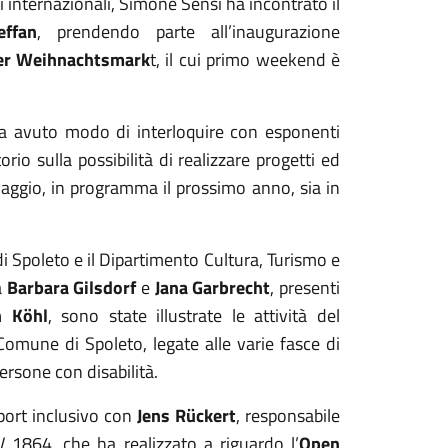
ni internazionali, Simone Sensi ha incontrato il
effan
, prendendo parte all’inaugurazione
her Weihnachtsmark
t, il cui primo weekend è
ha avuto modo di interloquire con esponenti
torio sulla possibilità di realizzare progetti ed
ellaggio, in programma il prossimo anno, sia in
 di Spoleto e il Dipartimento Cultura, Turismo e
a
Barbara Gilsdorf
e
Jana Garbrecht
, presenti
n Köhl
, sono state illustrate le attività del
omune di Spoleto, legate alle varie fasce di
persone con disabilità.
sport inclusivo con
Jens Rückert
, responsabile
 1864, che ha realizzato a riguardo l’
Open