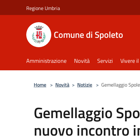
Salta al contenuto principale
Regione Umbria
Comune di Spoleto
Amministrazione
Novità
Servizi
Vivere 
Home
>
Novità
>
Notizie
>
Gemellaggio Spol
Gemellaggio Spo
nuovo incontro 