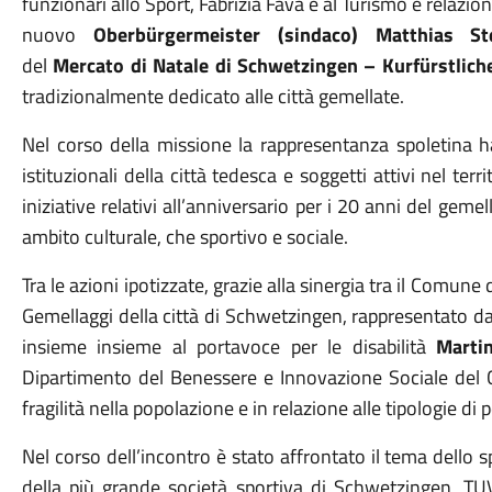
funzionari allo Sport, Fabrizia Fava e al Turismo e relazio
nuovo
Oberbürgermeister (sindaco) Matthias St
del
Mercato di Natale di Schwetzingen – Kurfürstlic
tradizionalmente dedicato alle città gemellate.
Nel corso della missione la rappresentanza spoletina 
istituzionali della città tedesca e soggetti attivi nel terri
iniziative relativi all’anniversario per i 20 anni del gem
ambito culturale, che sportivo e sociale.
Tra le azioni ipotizzate, grazie alla sinergia tra il Comune
Gemellaggi della città di Schwetzingen, rappresentato d
insieme insieme al portavoce per le disabilità
Marti
Dipartimento del Benessere e Innovazione Sociale del C
fragilità nella popolazione e in relazione alle tipologie di 
Nel corso dell’incontro è stato affrontato il tema dello 
della più grande società sportiva di Schwetzingen, TUV