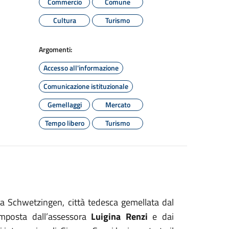
Commercio
Comune
Cultura
Turismo
Argomenti:
Accesso all'informazione
Comunicazione istituzionale
Gemellaggi
Mercato
Tempo libero
Turismo
e a Schwetzingen, città tedesca gemellata dal
mposta dall’assessora
Luigina Renzi
e dai