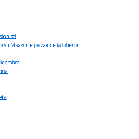
sionisti
orso Mazzini e piazza della Libertà
 dicembre
bria
eta