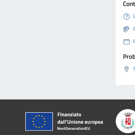
Cont
Prob