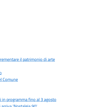
crementare il patrimonio di arte
o
 del Comune
i in programma fino al 3 agosto
 arriva 'Nostalgia 90'