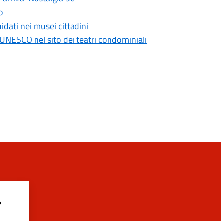
o
idati nei musei cittadini
UNESCO nel sito dei teatri condominiali
?