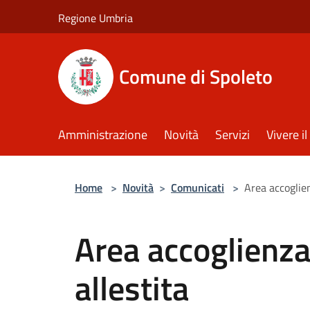
Salta al contenuto principale
Regione Umbria
Comune di Spoleto
Amministrazione
Novità
Servizi
Vivere 
Home
>
Novità
>
Comunicati
>
Area accoglien
Area accoglienza
allestita