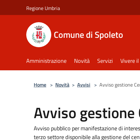
Salta al contenuto principale
Regione Umbria
Comune di Spoleto
Amministrazione
Novità
Servizi
Vivere 
Home
>
Novità
>
Avvisi
>
Avviso gestione Ce
Avviso gestione 
Avviso pubblico per manifestazione di interes
terzo settore disponibile alla gestione del ce