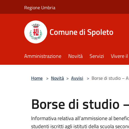
Salta al contenuto principale
Regione Umbria
Comune di Spoleto
Amministrazione
Novità
Servizi
Vivere 
Home
>
Novità
>
Avvisi
>
Borse di studio – 
Borse di studio
Informativa relativa all’ammissione al benefic
studenti iscritti agli istituti della scuola sec