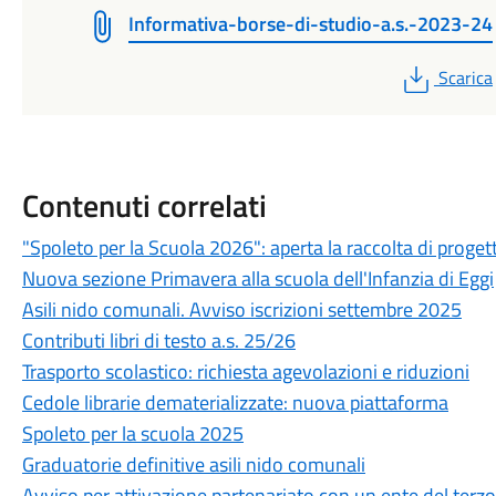
Informativa-borse-di-studio-a.s.-2023-24
PDF
Scarica
Contenuti correlati
"Spoleto per la Scuola 2026": aperta la raccolta di progett
Nuova sezione Primavera alla scuola dell'Infanzia di Eggi
Asili nido comunali. Avviso iscrizioni settembre 2025
Contributi libri di testo a.s. 25/26
Trasporto scolastico: richiesta agevolazioni e riduzioni
Cedole librarie dematerializzate: nuova piattaforma
Spoleto per la scuola 2025
Graduatorie definitive asili nido comunali
Avviso per attivazione partenariato con un ente del terzo