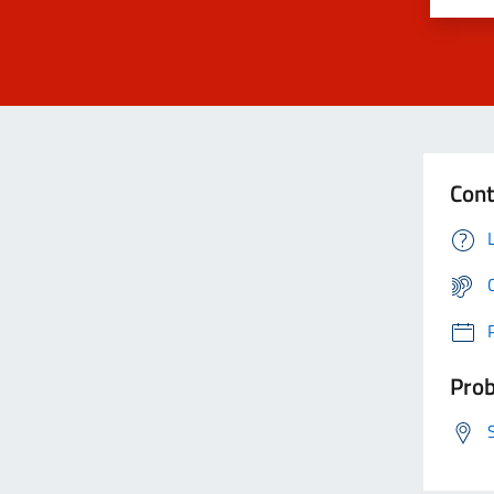
Cont
Prob