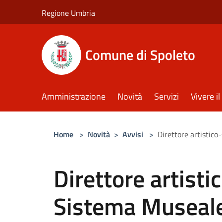
Salta al contenuto principale
Regione Umbria
Comune di Spoleto
Amministrazione
Novità
Servizi
Vivere 
Home
>
Novità
>
Avvisi
>
Direttore artistico
Direttore artisti
Sistema Museale 