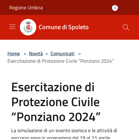
Salta al contenuto principale
Regione Umbria
Comune di Spoleto
Home
>
Novità
>
Comunicati
>
Esercitazione di Protezione Civile “Ponziano 2024”
Esercitazione di
Protezione Civile
“Ponziano 2024”
La simulazione di un evento sismico e le attività di
soccorso sono in programma dal 19 al 21 aprile