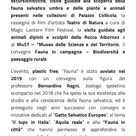
escursionistiche, visite guidate alla scoperta della
fauna selvatica umbra
e delle piante e animali
presenti nelle collezioni di Palazzo Collicola
, la
rassegna di film d’artista
Teatro di Natura
a cura di
Magic Lantern Film Festival, la
v
isita guidata agli
animali dipinti e scolpiti
della
Rocca Albornoz
e
al
MuST – “Museo delle Scienze e del Territorio
, il
convegno
Fauna in campagna – Biodiversità e
paesaggio rurale
.
L’evento,
plastic free
, “Fauna” è stato
avviato nel
2019
con un convegno sulla figura del
professore
Bernardino
Ragni
, zoologo spoletino
scomparso nel 2018 che ha speso la sua esistenza allo
studio e alla conoscenza della fauna selvatica, ed è
proseguito negli anni successivi con convegni e
iniziative dedicati al “
Gatto Selvatico Europeo
”, al tema
“
Il lupo in Italia
”, ”
Aquila reale
” e alla
“Fauna in
città”
che hanno permesso di approfondire la