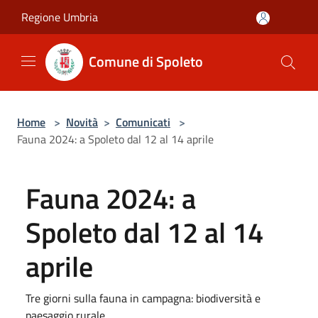
Salta al contenuto principale
Regione Umbria
Comune di Spoleto
Home
>
Novità
>
Comunicati
>
Fauna 2024: a Spoleto dal 12 al 14 aprile
Fauna 2024: a
Spoleto dal 12 al 14
aprile
Tre giorni sulla fauna in campagna: biodiversità e
paesaggio rurale