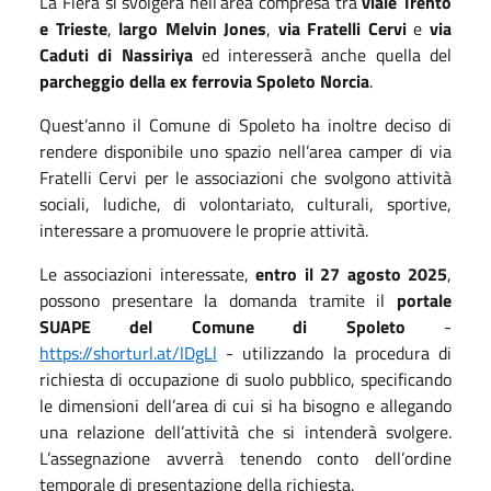
La Fiera si svolgerà nell’area compresa tra
viale Trento
e Trieste
,
largo Melvin Jones
,
via Fratelli Cervi
e
via
Caduti di Nassiriya
ed interesserà anche quella del
parcheggio della ex ferrovia Spoleto Norcia
.
Quest’anno il Comune di Spoleto ha inoltre deciso di
rendere disponibile uno spazio nell’area camper di via
Fratelli Cervi per le associazioni che svolgono attività
sociali, ludiche, di volontariato, culturali, sportive,
interessare a promuovere le proprie attività.
Le associazioni interessate,
entro il 27 agosto 2025
,
possono presentare la domanda tramite il
portale
SUAPE del Comune di Spoleto
-
https://shorturl.at/lDgLl
- utilizzando la procedura di
richiesta di occupazione di suolo pubblico, specificando
le dimensioni dell’area di cui si ha bisogno e allegando
una relazione dell’attività che si intenderà svolgere.
L’assegnazione avverrà tenendo conto dell’ordine
temporale di presentazione della richiesta.