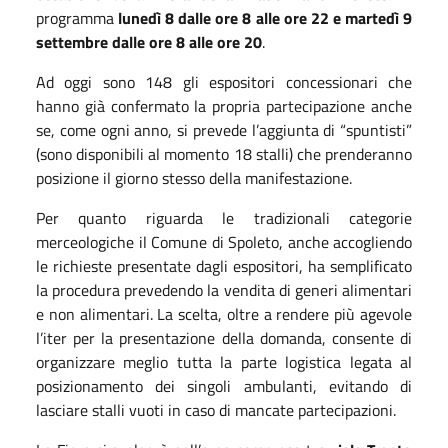
programma
lunedì
8
dalle
ore
8
alle
ore
22
e
martedì
9
settembre dalle
ore
8
alle
ore
2
0
.
Ad oggi
sono
1
48
gli espositori concessionari che
hanno già confermato la propria partecipazione anche
se, come ogni anno, si prevede l’aggiunta di “spuntisti”
(sono disponibili al momento 18 stalli)
che prenderanno
posizione il giorno stesso della manifestazione.
Per quanto riguarda
le
tradizionali
categorie
merceologiche
il Comune di Spoleto, anche accogliendo
le richieste presentate dagli espositori, ha semplificato
la procedura
prevedendo la vendita di generi alimentari
e non alimentari. La scelta, oltre a rendere più agevole
l’iter per la presentazione della domanda, consente di
organizzare meglio tutta la parte logistica legata al
posizionamento dei singoli ambulanti, evitando di
lasciare stalli vuoti in caso di mancate partecipazioni.