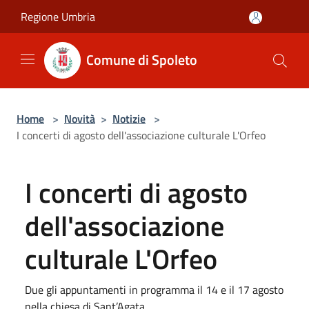
Salta al contenuto principale
Regione Umbria
Comune di Spoleto
Home
>
Novità
>
Notizie
>
I concerti di agosto dell'associazione culturale L'Orfeo
I concerti di agosto
dell'associazione
culturale L'Orfeo
Due gli appuntamenti in programma il 14 e il 17 agosto
nella chiesa di Sant’Agata