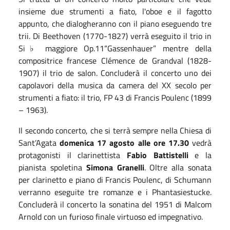
insieme due strumenti a fiato, l'oboe e il fagotto
appunto, che dialogheranno con il piano eseguendo tre
trii. Di Beethoven (1770-1827) verrà eseguito il trio in
Si♭ maggiore Op.11“Gassenhauer” mentre della
compositrice francese Clémence de Grandval (1828-
1907) il trio de salon. Concluderà il concerto uno dei
capolavori della musica da camera del XX secolo per
strumenti a fiato: il trio, FP 43 di Francis Poulenc (1899
– 1963).
Il secondo concerto, che si terrà sempre nella Chiesa di
Sant’Agata
domenica 17 agosto alle ore 17.30
vedrà
protagonisti il clarinettista
Fabio Battistelli
e la
pianista spoletina
Simona Granelli
. Oltre alla sonata
per clarinetto e piano di Francis Poulenc, di Schumann
verranno eseguite tre romanze e i Phantasiestucke.
Concluderà il concerto la sonatina del 1951 di Malcom
Arnold con un furioso finale virtuoso ed impegnativo.