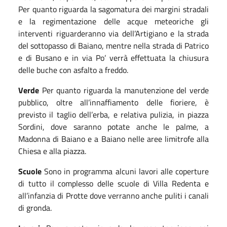
Per quanto riguarda la sagomatura dei margini stradali
e la regimentazione delle acque meteoriche gli
interventi riguarderanno via dell’Artigiano e la strada
del sottopasso di Baiano, mentre nella strada di Patrico
e di Busano e in via Po’ verrà effettuata la chiusura
delle buche con asfalto a freddo.
Verde
Per quanto riguarda la manutenzione del verde
pubblico, oltre all’innaffiamento delle fioriere, è
previsto il taglio dell’erba, e relativa pulizia, in piazza
Sordini, dove saranno potate anche le palme,
a
Madonna di Baiano e a Baiano nell
e
are
e
limitrof
e
alla
Chiesa e alla piazza.
Scuole
Sono in programma alcuni lavori
alle coperture
d
i tutto il complesso d
elle scuole di Villa Redenta e
all’infanzia di Protte dove verranno anche puliti i canali
di gronda.