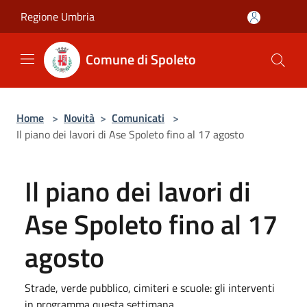
Salta al contenuto principale
Regione Umbria
Comune di Spoleto
Home
>
Novità
>
Comunicati
>
Il piano dei lavori di Ase Spoleto fino al 17 agosto
Il piano dei lavori di
Ase Spoleto fino al 17
agosto
Strade, verde pubblico, cimiteri e scuole: gli interventi
in programma questa settimana