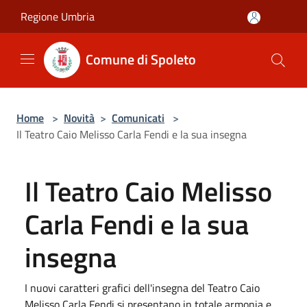
Salta al contenuto principale
Regione Umbria
Comune di Spoleto
Home
>
Novità
>
Comunicati
>
Il Teatro Caio Melisso Carla Fendi e la sua insegna
Il Teatro Caio Melisso
Carla Fendi e la sua
insegna
I nuovi caratteri grafici dell'insegna del Teatro Caio
Melisso Carla Fendi si presentano in totale armonia e