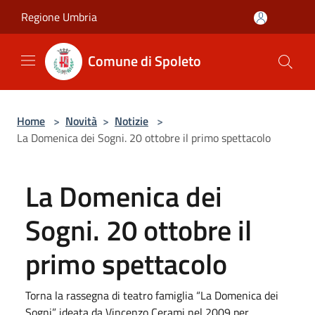
Salta al contenuto principale
Regione Umbria
Comune di Spoleto
Home
>
Novità
>
Notizie
>
La Domenica dei Sogni. 20 ottobre il primo spettacolo
La Domenica dei
Sogni. 20 ottobre il
primo spettacolo
Torna la rassegna di teatro famiglia “La Domenica dei
Sogni” ideata da Vincenzo Cerami nel 2009 per