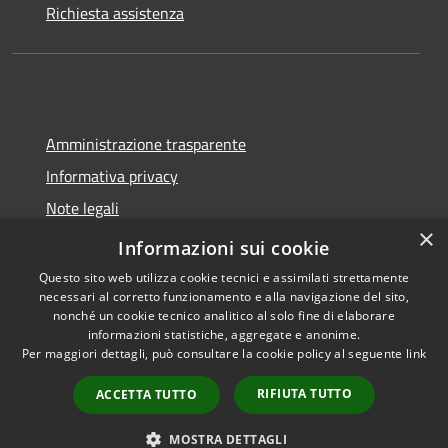
Richiesta assistenza
Amministrazione trasparente
Informativa privacy
Note legali
×
Dichiarazione di accessibilità
Informazioni sui cookie
Questo sito web utilizza cookie tecnici e assimilati strettamente
necessari al corretto funzionamento e alla navigazione del sito,
nonché un cookie tecnico analitico al solo fine di elaborare
informazioni statistiche, aggregate e anonime.
RSS
Copyright © 2026 • Comune di
Per maggiori dettagli, può consultare la cookie policy al seguente
link
Accessibilità
Spoleto • Powered by
Privacy
Municipium
Accesso
•
RIFIUTA TUTTO
ACCETTA TUTTO
Cookie
redazione
Mappa del sito
MOSTRA DETTAGLI