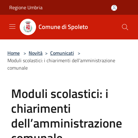
Salta al contenuto principale
Regione Umbria
Comune di Spoleto
Home
>
Novità
>
Comunicati
>
Moduli scolastici: i chiarimenti dell’amministrazione
comunale
Moduli scolastici: i
chiarimenti
dell’amministrazione
comunale