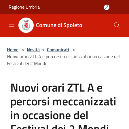
Salta al contenuto principale
Regione Umbria
Comune di Spoleto
Home
>
Novità
>
Comunicati
>
Nuovi orari ZTL A e percorsi meccanizzati in occasione del
Festival dei 2 Mondi
Nuovi orari ZTL A e
percorsi meccanizzati
in occasione del
Festival dei 2 Mondi