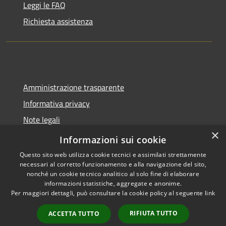
Leggi le FAQ
Richiesta assistenza
Amministrazione trasparente
Informativa privacy
Note legali
×
Dichiarazione di accessibilità
Informazioni sui cookie
Questo sito web utilizza cookie tecnici e assimilati strettamente
necessari al corretto funzionamento e alla navigazione del sito,
nonché un cookie tecnico analitico al solo fine di elaborare
informazioni statistiche, aggregate e anonime.
RSS
Copyright © 2026 • Comune di
Per maggiori dettagli, può consultare la cookie policy al seguente
link
Accessibilità
Spoleto • Powered by
Privacy
Municipium
Accesso
•
RIFIUTA TUTTO
ACCETTA TUTTO
Cookie
redazione