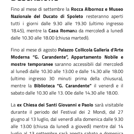
Fino al mese di settembre la
Rocca Albornoz e Museo
Nazionale del Ducato di Spoleto
resteranno aperti
t
utti i giorni
dalle
9.30
alle
19.30 (ultimo ingresso
18.45),
mentre la
Casa Roman
a
da mercoledì a lunedì
dalle
10.30
alle
18.00
(
chius
a
martedì
).
Fino al mese di agosto
Palazzo Collicola Galleria d’Arte
Moderna “G. Carandente”, Appartamento Nobile e
mostre temporanee
saranno accessibili
da
l
mercoledì
a
l
lunedì
dalle
10.30
alle
13.00
e dalle
14.30
alle
18.00
(ultimo ingresso 30 minuti prima della chiusura),
mentre la
Biblioteca “G. Carandente”
il
venerdì e
il
sabato
dalle
10.30
alle
13. 00
e dalle
14.30
alle
18.00.
La
e
x Chiesa dei Santi Giovanni e Paolo
sarà visitabile
durante il periodo del Festival dei 2 Mondi, dal
27
giugno
al 13
luglio,
dal venerdì alla domenica
dalle
9.30
alle
13.00
(
chius
a
da lunedì a giovedì
) mentre dal
14
luglio al
13
settembre sarà aperta
sabato e domenica