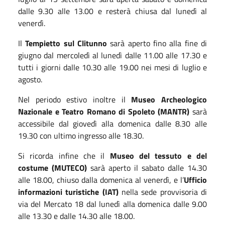
dalle
9.30
alle
13.00
e resterà
chius
a
da
l
lunedì a
l
venerdì.
Il
Tempietto sul Clitunno
sarà aperto fino alla fine di
giugno
dal mercoledì al lunedì
dalle
11.00
alle
17.30
e
tutti i giorni
dalle
10.30
alle
19.00
nei mesi di luglio e
agosto.
Nel periodo estivo inoltre il
Museo Archeologico
Nazionale e Teatro Romano di Spoleto (MANTR)
sarà
accessibile dal giovedì alla domenica dalle 8.30 alle
19.30 con ultimo ingresso alle 18.30.
Si ricorda
infine
che il
Museo del tessuto e del
costume
(
MUTECO
)
sarà aperto il
sabato
dalle
14.30
alle
18.00, chiuso dalla domenica a
l
venerdì,
e l’
Ufficio
informazioni turistiche
(
IAT
)
nella sede provvisoria di
via del Mercato 18 da
l
lunedì a
lla
domenica
dalle
9.00
alle
13.30
e dalle
14.30
alle
18.00.