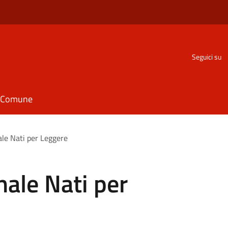
Seguici su
il Comune
le Nati per Leggere
ale Nati per