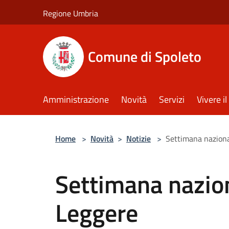
Salta al contenuto principale
Regione Umbria
Comune di Spoleto
Amministrazione
Novità
Servizi
Vivere 
Home
>
Novità
>
Notizie
>
Settimana naziona
Settimana nazion
Leggere