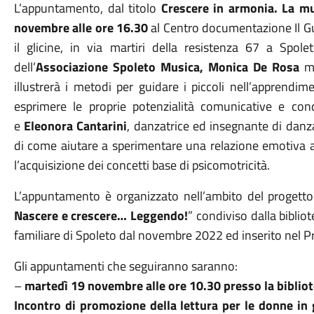
L’appuntamento, dal titolo
Crescere in armonia. La mu
novembre alle ore 16.30
al Centro documentazione Il Gus
il glicine, in via martiri della resistenza 67 a Spol
dell’
Associazione Spoleto Musica, Monica De Rosa
mu
illustrerà i metodi per guidare i piccoli nell’apprendi
esprimere le proprie potenzialità comunicative e co
e
Eleonora Cantarini
, danzatrice ed insegnante di danz
di come aiutare a sperimentare una relazione emotiva 
l’acquisizione dei concetti base di psicomotricità.
L’appuntamento è organizzato nell’ambito del progetto
Nascere e crescere… Leggendo!
” condiviso dalla bibli
familiare di Spoleto dal novembre 2022 ed inserito nel 
Gli appuntamenti che seguiranno saranno:
–
martedì 19 novembre alle ore 10.30 presso la biblio
Incontro di promozione della lettura per le donne in g