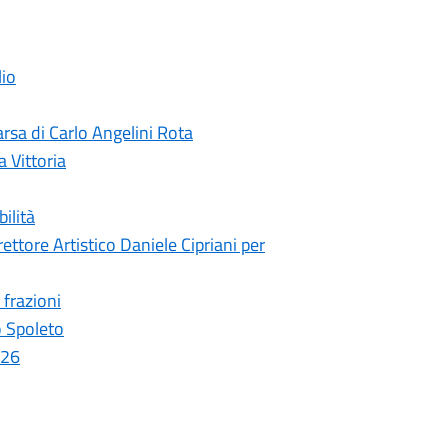
lio
rsa di Carlo Angelini Rota
a Vittoria
ilità
ettore Artistico Daniele Cipriani per
 frazioni
o Spoleto
026