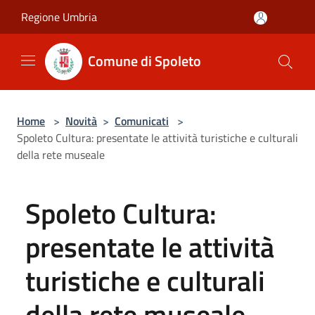
Salta al contenuto principale
Regione Umbria
Comune di Spoleto
Home
>
Novità
>
Comunicati
>
Spoleto Cultura: presentate le attività turistiche e culturali
della rete museale
Spoleto Cultura:
presentate le attività
turistiche e culturali
della rete museale