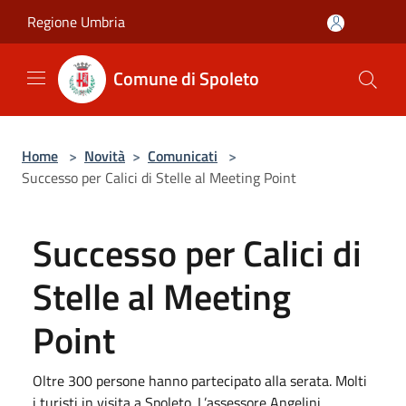
Salta al contenuto principale
Regione Umbria
Comune di Spoleto
Home
>
Novità
>
Comunicati
>
Successo per Calici di Stelle al Meeting Point
Successo per Calici di
Stelle al Meeting
Point
Oltre 300 persone hanno partecipato alla serata. Molti
i turisti in visita a Spoleto. L’assessore Angelini