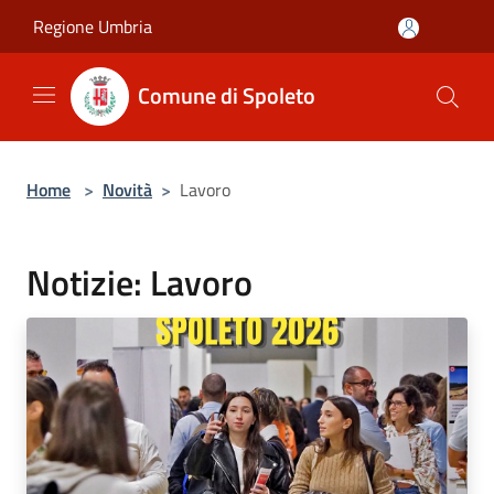
Salta al contenuto principale
Regione Umbria
Comune di Spoleto
Home
>
Novità
>
Lavoro
Notizie: Lavoro