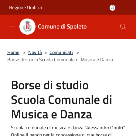
Salta al contenuto principale
Regione Umbria
Comune di Spoleto
Home
>
Novità
>
Comunicati
>
Borse di studio Scuola Comunale di Musica e Danza
Borse di studio
Scuola Comunale di
Musica e Danza
Scuola comunale di musica e danza “Alessandro Onofri”.
Online il bando per la concessione di due borse di