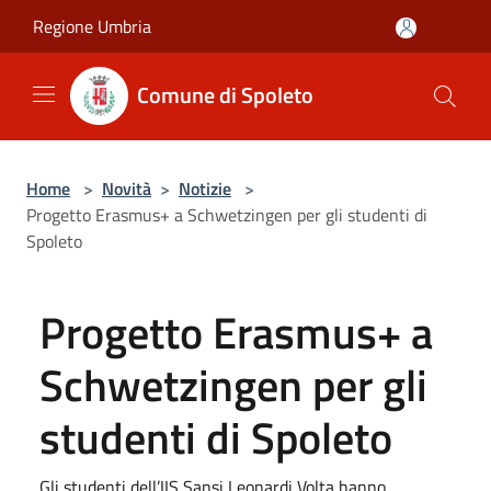
Salta al contenuto principale
Regione Umbria
Comune di Spoleto
Home
>
Novità
>
Notizie
>
Progetto Erasmus+ a Schwetzingen per gli studenti di
Spoleto
Progetto Erasmus+ a
Schwetzingen per gli
studenti di Spoleto
Gli studenti dell’IIS Sansi Leonardi Volta hanno