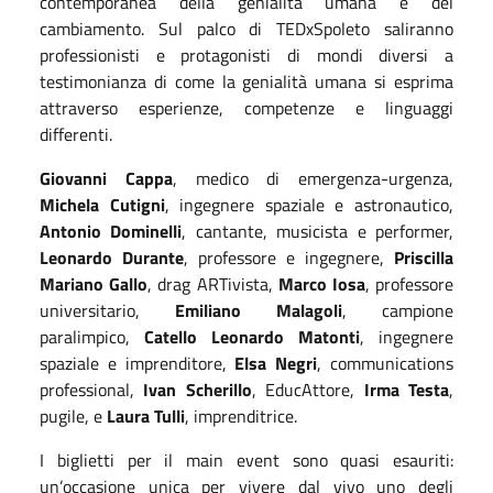
contemporanea della genialità umana e del
cambiamento. Sul palco di TEDxSpoleto saliranno
professionisti e protagonisti di mondi diversi a
testimonianza di come la genialità umana si esprima
attraverso esperienze, competenze e linguaggi
differenti.
Giovanni Cappa
, medico di emergenza-urgenza,
Michela Cutigni
, ingegnere spaziale e astronautico,
Antonio Dominelli
, cantante, musicista e performer,
Leonardo Durante
, professore e ingegnere,
Priscilla
Mariano Gallo
, drag ARTivista,
Marco Iosa
, professore
universitario,
Emiliano Malagoli
, campione
paralimpico,
Catello Leonardo Matonti
, ingegnere
spaziale e imprenditore,
Elsa Negri
, communications
professional,
Ivan Scherillo
, EducAttore,
Irma Testa
,
pugile, e
Laura Tulli
, imprenditrice.
I biglietti per il main event sono quasi esauriti:
un’occasione unica per vivere dal vivo uno degli