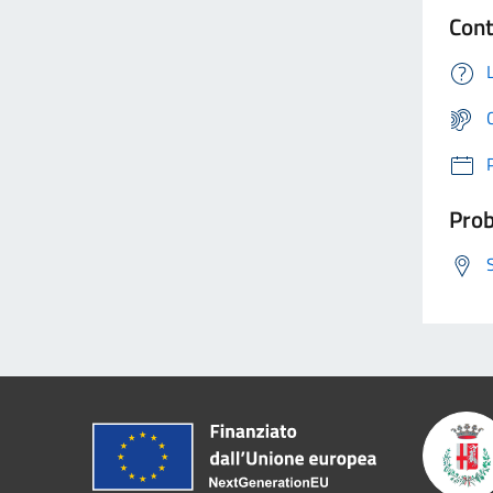
Cont
Prob