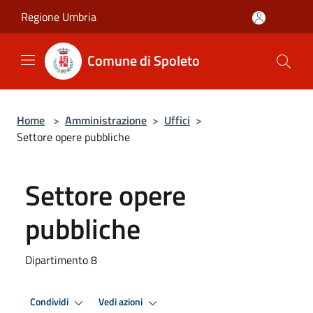
Salta al contenuto principale
Regione Umbria
Comune di Spoleto
Home
>
Amministrazione
>
Uffici
>
Settore opere pubbliche
Settore opere
pubbliche
Dipartimento 8
Condividi
Vedi azioni