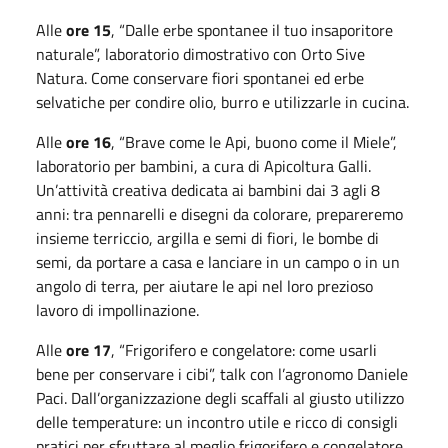
Alle
ore 15
, “Dalle erbe spontanee il tuo insaporitore
naturale”, laboratorio dimostrativo con Orto Sive
Natura. Come conservare fiori spontanei ed erbe
selvatiche per condire olio, burro e utilizzarle in cucina.
Alle
ore 16
, “Brave come le Api, buono come il Miele”,
laboratorio per bambini, a cura di Apicoltura Galli.
Un’attività creativa dedicata ai bambini dai 3 agli 8
anni: tra pennarelli e disegni da colorare, prepareremo
insieme terriccio, argilla e semi di fiori, le bombe di
semi, da portare a casa e lanciare in un campo o in un
angolo di terra, per aiutare le api nel loro prezioso
lavoro di impollinazione.
Alle
ore 17
, “Frigorifero e congelatore: come usarli
bene per conservare i cibi”, talk con l’agronomo Daniele
Paci. Dall’organizzazione degli scaffali al giusto utilizzo
delle temperature: un incontro utile e ricco di consigli
pratici per sfruttare al meglio frigorifero e congelatore,