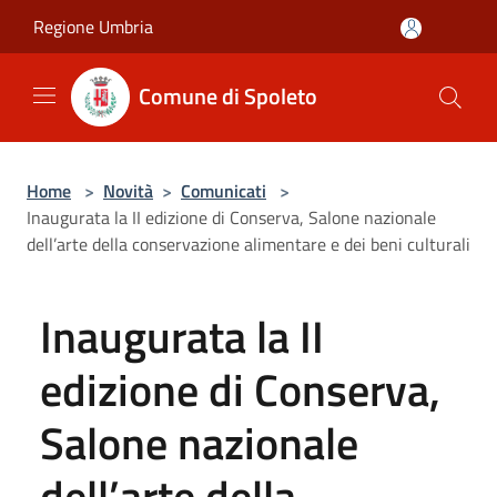
Salta al contenuto principale
Regione Umbria
Comune di Spoleto
Home
>
Novità
>
Comunicati
>
Inaugurata la II edizione di Conserva, Salone nazionale
dell’arte della conservazione alimentare e dei beni culturali
Inaugurata la II
edizione di Conserva,
Salone nazionale
dell’arte della