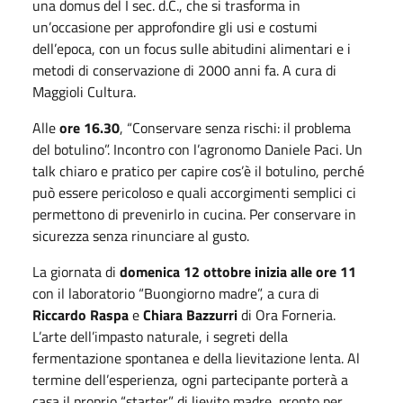
una domus del I sec. d.C., che si trasforma in
un’occasione per approfondire gli usi e costumi
dell’epoca, con un focus sulle abitudini alimentari e i
metodi di conservazione di 2000 anni fa. A cura di
Maggioli Cultura.
Alle
ore 16.30
, “Conservare senza rischi: il problema
del botulino”. Incontro con l’agronomo Daniele Paci. Un
talk chiaro e pratico per capire cos’è il botulino, perché
può essere pericoloso e quali accorgimenti semplici ci
permettono di prevenirlo in cucina. Per conservare in
sicurezza senza rinunciare al gusto.
La giornata di
domenica 12 ottobre inizia alle ore 11
con il laboratorio “Buongiorno madre”, a cura di
Riccardo Raspa
e
Chiara Bazzurri
di Ora Forneria.
L’arte dell’impasto naturale, i segreti della
fermentazione spontanea e della lievitazione lenta. Al
termine dell’esperienza, ogni partecipante porterà a
casa il proprio “starter” di lievito madre, pronto per