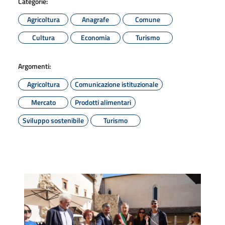
Categorie:
Agricoltura
Anagrafe
Comune
Cultura
Economia
Turismo
Argomenti:
Agricoltura
Comunicazione istituzionale
Mercato
Prodotti alimentari
Sviluppo sostenibile
Turismo