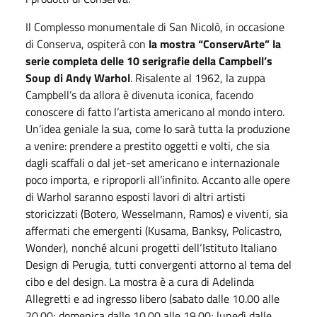
Il Complesso monumentale di San Nicolò, in occasione
di Conserva, ospiterà con
la mostra “ConservArte” la
serie completa delle 10 serigrafie della Campbell’s
Soup di Andy Warhol
. Risalente al 1962, la zuppa
Campbell’s da allora è divenuta iconica, facendo
conoscere di fatto l’artista americano al mondo intero.
Un’idea geniale la sua, come lo sarà tutta la produzione
a venire: prendere a prestito oggetti e volti, che sia
dagli scaffali o dal jet-set americano e internazionale
poco importa, e riproporli all’infinito. Accanto alle opere
di Warhol saranno esposti lavori di altri artisti
storicizzati (Botero, Wesselmann, Ramos) e viventi, sia
affermati che emergenti (Kusama, Banksy, Policastro,
Wonder), nonché alcuni progetti dell‘Istituto Italiano
Design di Perugia, tutti convergenti attorno al tema del
cibo e del design. La mostra è a cura di Adelinda
Allegretti e ad ingresso libero (sabato dalle 10.00 alle
20.00; domenica dalle 10.00 alle 19.00; lunedì dalle