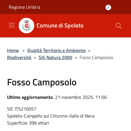
Salta al contenuto principale
Regione Umbria
Comune di Spoleto
Home
>
Qualità Territorio e Ambiente
>
Biodiversità
>
Siti Natura 2000
>
Fosso Camposolo
Fosso Camposolo
Ultimo aggiornamento
: 21 novembre 2025, 11:56
SIC IT5210057
Spoleto-Campello sul Clitunno-Vallo di Nera
Superficie: 396 ettari