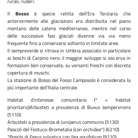
rurali, ruderi.
Il
Bosso
è specie relitta dell’Era Terziaria che
anteriormente alle glaciazioni era distribuita nel piano
montano delle catene mediterranee, mentre nel corso
delle successive fasi glaciali divenne via via meno
frequente fino a conservarsi soltanto in limitate aree.
Il sempreverde si ritrova in Umbria associato in particolare
ai boschi di Carpino nero: il maggior sviluppo si oss erva in
formazioni ben conservate, su versanti freschi con discreta
copertura di muschi.
La stazione di Bosso del Fosso Camposolo è considerata la
più importante dell’Italia centrale.
Habitat d’interesse comunitario (* = habitat
prioritario)Arbusteti a prevalenza di Buxus sempervirens
(5110)
Arbusteti a prevalenza di Juniperus communis (5130)
Pascoli del Festuco-Brometalia (con orchidee*) (6210)
*Boschi di Fagus sylvatica con Ilex aquifolium (9210)