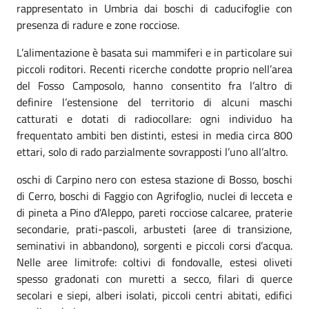
rappresentato in Umbria dai boschi di caducifoglie con
presenza di radure e zone rocciose.
L’alimentazione è basata sui mammiferi e in particolare sui
piccoli roditori. Recenti ricerche condotte proprio nell’area
del Fosso Camposolo, hanno consentito fra l’altro di
definire l’estensione del territorio di alcuni maschi
catturati e dotati di radiocollare: ogni individuo ha
frequentato ambiti ben distinti, estesi in media circa 800
ettari, solo di rado parzialmente sovrapposti l’uno all’altro.
oschi di Carpino nero con estesa stazione di Bosso, boschi
di Cerro, boschi di Faggio con Agrifoglio, nuclei di lecceta e
di pineta a Pino d’Aleppo, pareti rocciose calcaree, praterie
secondarie, prati-pascoli, arbusteti (aree di transizione,
seminativi in abbandono), sorgenti e piccoli corsi d’acqua.
Nelle aree limitrofe: coltivi di fondovalle, estesi oliveti
spesso gradonati con muretti a secco, filari di querce
secolari e siepi, alberi isolati, piccoli centri abitati, edifici