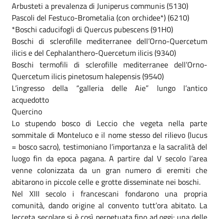
Arbusteti a prevalenza di Juniperus communis (5130)
Pascoli del Festuco-Brometalia (con orchidee*) (6210)
*Boschi caducifogli di Quercus pubescens (91H0)
Boschi di sclerofille mediterranee dell’Orno-Quercetum
ilicis e del Cephalanthero-Quercetum ilicis (9340)
Boschi termofili di sclerofille mediterranee dell’Orno-
Quercetum ilicis pinetosum halepensis (9540)
L’ingresso della “galleria delle Aie” lungo l’antico
acquedotto
Quercino
Lo stupendo bosco di Leccio che vegeta nella parte
sommitale di Monteluco e il nome stesso del rilievo (lucus
= bosco sacro), testimoniano l’importanza e la sacralità del
luogo fin da epoca pagana. A partire dal V secolo l’area
venne colonizzata da un gran numero di eremiti che
abitarono in piccole celle e grotte disseminate nei boschi.
Nel XIII secolo i francescani fondarono una propria
comunità, dando origine al convento tutt’ora abitato. La
lecceta secolare si è così perpetuata fino ad oggi: una delle