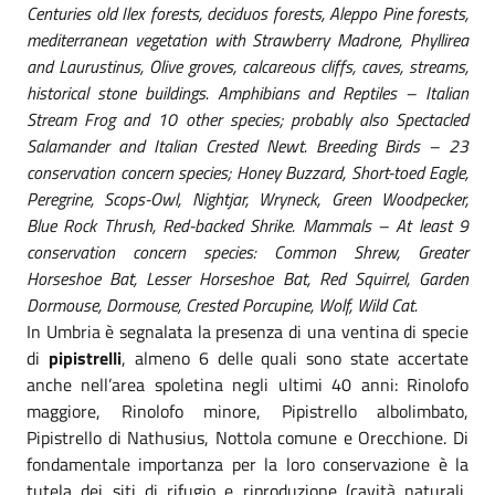
Centuries old Ilex forests, deciduos forests, Aleppo Pine forests,
mediterranean vegetation with Strawberry Madrone, Phyllirea
and Laurustinus, Olive groves, calcareous cliffs, caves, streams,
historical stone buildings. Amphibians and Reptiles – Italian
Stream Frog and 10 other species; probably also Spectacled
Salamander and Italian Crested Newt. Breeding Birds – 23
conservation concern species; Honey Buzzard, Short-toed Eagle,
Peregrine, Scops-Owl, Nightjar, Wryneck, Green Woodpecker,
Blue Rock Thrush, Red-backed Shrike. Mammals – At least 9
conservation concern species: Common Shrew, Greater
Horseshoe Bat, Lesser Horseshoe Bat, Red Squirrel, Garden
Dormouse, Dormouse, Crested Porcupine, Wolf, Wild Cat.
In Umbria è segnalata la presenza di una ventina di specie
di
pipistrelli
, almeno 6 delle quali sono state accertate
anche nell’area spoletina negli ultimi 40 anni: Rinolofo
maggiore, Rinolofo minore, Pipistrello albolimbato,
Pipistrello di Nathusius, Nottola comune e Orecchione. Di
fondamentale importanza per la loro conservazione è la
tutela dei siti di rifugio e riproduzione (cavità naturali,