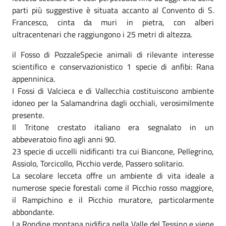
parti più suggestive è situata accanto al Convento di S.
Francesco, cinta da muri in pietra, con alberi
ultracentenari che raggiungono i 25 metri di altezza.
il Fosso di PozzaleSpecie animali di rilevante interesse
scientifico e conservazionistico 1 specie di anfibi: Rana
appenninica.
I Fossi di Valcieca e di Vallecchia costituiscono ambiente
idoneo per la Salamandrina dagli occhiali, verosimilmente
presente.
Il Tritone crestato italiano era segnalato in un
abbeveratoio fino agli anni 90.
23 specie di uccelli nidificanti tra cui Biancone, Pellegrino,
Assiolo, Torcicollo, Picchio verde, Passero solitario.
La secolare lecceta offre un ambiente di vita ideale a
numerose specie forestali come il Picchio rosso maggiore,
il Rampichino e il Picchio muratore, particolarmente
abbondante.
La Rondine montana nidifica nella Valle del Tessino e viene