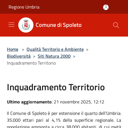
Salta al contenuto principale
Regione Umbria
Comune di Spoleto
Home
>
Qualità Territorio e Ambiente
>
Biodiversità
>
Siti Natura 2000
>
Inquadramento Territorio
Inquadramento Territorio
Ultimo aggiornamento
: 21 novembre 2025, 12:12
Il Comune di Spoleto è per estensione il quarto dell’Umbria:
35.000 ettari pari al 4,1% della superficie regionale. La
popolazione ammonta a circa 38.000 abitanti, di cui metà