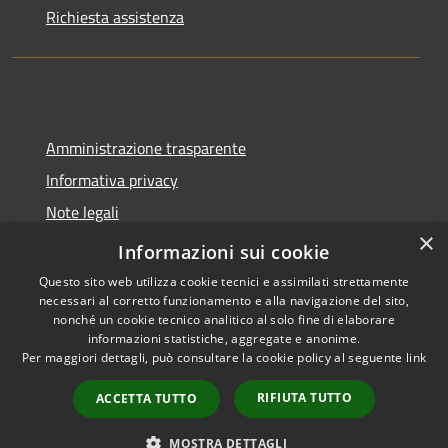
Richiesta assistenza
Amministrazione trasparente
Informativa privacy
Note legali
×
Dichiarazione di accessibilità
Informazioni sui cookie
Questo sito web utilizza cookie tecnici e assimilati strettamente
necessari al corretto funzionamento e alla navigazione del sito,
nonché un cookie tecnico analitico al solo fine di elaborare
informazioni statistiche, aggregate e anonime.
RSS
Copyright © 2026 • Comune di
Per maggiori dettagli, può consultare la cookie policy al seguente
link
Accessibilità
Spoleto • Powered by
Privacy
Municipium
Accesso
•
RIFIUTA TUTTO
ACCETTA TUTTO
Cookie
redazione
Mappa del sito
MOSTRA DETTAGLI